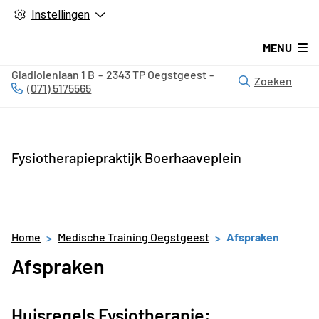
Instellingen
MENU
Gladiolenlaan
1 B
2343 TP
Oegstgeest
Zoeken
(071) 5175565
Tel:
Fysiotherapiepraktijk Boerhaaveplein
Home
Medische Training Oegstgeest
Afspraken
Afspraken
Huisregels Fysiotherapie: